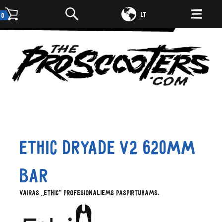
DE
LT
0
Ethic Dryade V2 620mm
Bar
Vairas „Ethic“ profesionaliems paspirtukams.