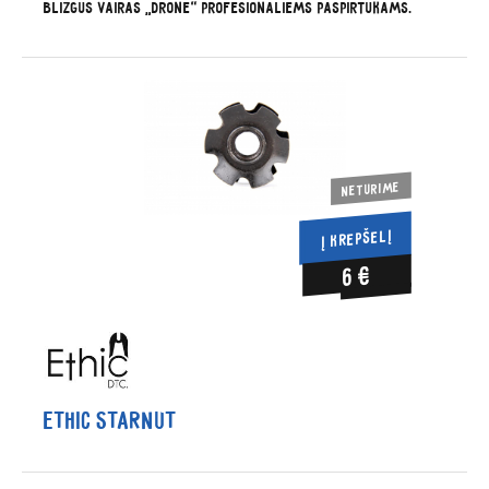
Blizgus vairas „Drone“ profesionaliems paspirtukams.
Neturime
Į KREPŠELĮ
6 €
Ethic Starnut