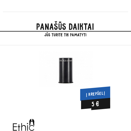
Panašūs daiktai
jūs turite tik pamatyti
Į KREPŠELĮ
5 €