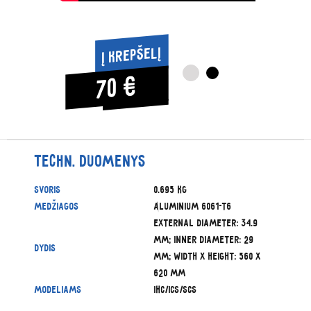
Į krepšelį
70 €
Techn. duomenys
Svoris
0.695 kg
Medžiagos
Aluminium 6061-T6
External diameter: 34.9
mm; Inner diameter: 29
Dydis
mm; Width x Height: 560 x
620 mm
Modeliams
IHC/ICS/SCS