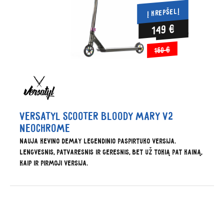
Į KREPŠELĮ
149 €
160 €
Versatyl scooter bloody mary V2
neochrome
Nauja Kevino Demay legendinio paspirtuko versija.
Lengvesnis, patvaresnis ir geresnis, bet už tokią pat kainą,
kaip ir pirmoji versija.