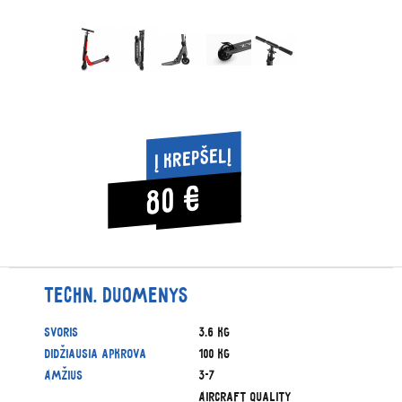
Į krepšelį
80 €
Techn. duomenys
Svoris
3.6 kg
Didžiausia apkrova
100 kg
Amžius
3-7
Aircraft quality