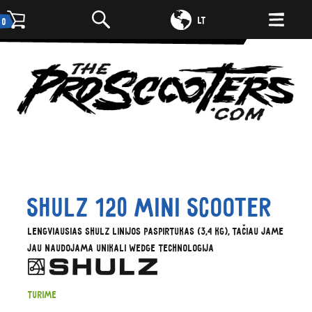
DE
LT
0
Shulz 120 mini scooter
Lengviausias SHULZ linijos paspirtukas (3,4 kg), tačiau jame
jau naudojama unikali WEDGE technologija
Turime