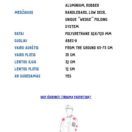
aluminium, Rubber
Medžiagos
handlebars, Low deck,
Unique "Wedge" folding
system
Ratai
Polyurethane 82A/120 mm
Guoliai
Abec-9
Vairo aukštis
from the ground 65-75 cm
Vairo plotis
35 cm
Lentos ilgis
32 cm
Lentos plotis
12 cm
Ar sudedamas
Yes
Kaip išsirinkti tinkamą paspirtuką?