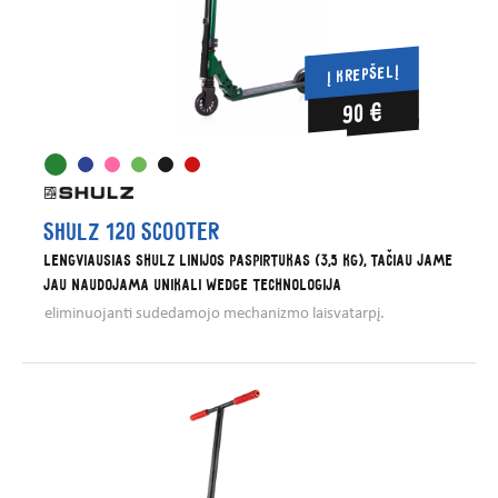
Į KREPŠELĮ
90 €
Shulz 120 scooter
Lengviausias SHULZ linijos paspirtukas (3,5 kg), tačiau jame
jau naudojama unikali WEDGE technologija
eliminuojanti sudedamojo mechanizmo laisvatarpį.