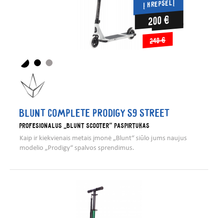
Į KREPŠELĮ
200 €
240 €
BLUNT COMPLETE PRODIGY S9 STREET
Profesionalus „Blunt Scooter“ paspirtukas
Kaip ir kiekvienais metais įmonė „Blunt“ siūlo jums naujus
modelio „Prodigy“ spalvos sprendimus.